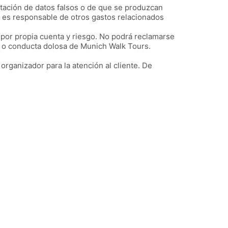
rtación de datos falsos o de que se produzcan
no es responsable de otros gastos relacionados
 por propia cuenta y riesgo. No podrá reclamarse
e o conducta dolosa de Munich Walk Tours.
 organizador para la atención al cliente. De
ndice de páginas
uiénes somos
eutsche Touren
nglish Tours
rivate Touren
ivate Tours in english
ours Privados en español