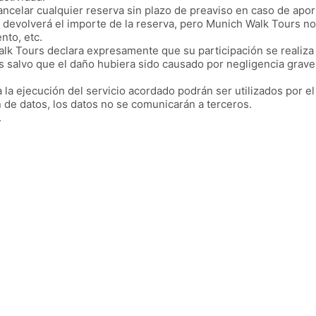
ancelar cualquier reserva sin plazo de preaviso en caso de apo
se devolverá el importe de la reserva, pero Munich Walk Tours 
nto, etc.
Walk Tours declara expresamente que su participación se realiza
s salvo que el daño hubiera sido causado por negligencia grav
a la ejecución del servicio acordado podrán ser utilizados por el
 de datos, los datos no se comunicarán a terceros.
.
Í
Reservar
Q
D
E
P
Pr
T