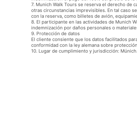
7. Munich Walk Tours se reserva el derecho de c
otras circunstancias imprevisibles. En tal caso 
con la reserva, como billetes de avión, equipamie
8. El participante en las actividades de Munich 
indemnización por daños personales o materiale
9. Protección de datos
El cliente consiente que los datos facilitados par
conformidad con la ley alemana sobre protección
10. Lugar de cumplimiento y jurisdicción: Múnich
Munich Walk Tours
Email:
tours@munichwalktours.de
Dirección: Ralph Luenstroth
Munich walk tours
Hans-Mielich Str.2
D-81543 München (Múnich)