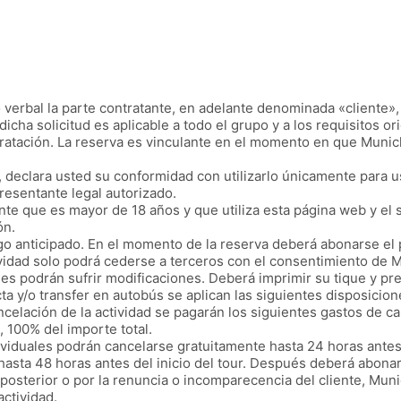
 o verbal la parte contratante, en adelante denominada «cliente»
icha solicitud es aplicable a todo el grupo y a los requisitos ori
tratación. La reserva es vinculante en el momento en que Munic
 declara usted su conformidad con utilizarlo únicamente para 
esentante legal autorizado.
nte que es mayor de 18 años y que utiliza esta página web y el
ón.
go anticipado. En el momento de la reserva deberá abonarse el p
ividad solo podrá cederse a terceros con el consentimiento de M
des podrán sufrir modificaciones. Deberá imprimir su tique y pres
ta y/o transfer en autobús se aplican las siguientes disposicio
elación de la actividad se pagarán los siguientes gastos de can
, 100% del importe total.
ividuales podrán cancelarse gratuitamente hasta 24 horas antes d
hasta 48 horas antes del inicio del tour. Después deberá abonar
 posterior o por la renuncia o incomparecencia del cliente, Mu
actividad.